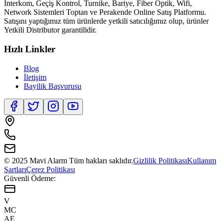
İnterkom, Geçiş Kontrol, Turnike, Bariye, Fiber Optik, Wifi,
Network Sistemleri Toptan ve Perakende Online Satış Platformu.
Satışını yaptığımız tüm ürünlerde yetkili satıcılığımız olup, ürünler
Yetkili Distributor garantilidir.
Hızlı Linkler
Blog
İletişim
Bayilik Başvurusu
© 2025 Mavi Alarm Tüm hakları saklıdır.
Gizlilik Politikası
Kullanım
Şartları
Çerez Politikası
Güvenli Ödeme:
V
MC
AE