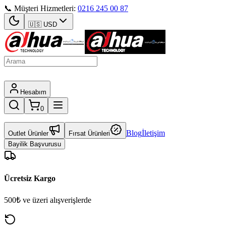
📞 Müşteri Hizmetleri:
0216 245 00 87
🇺🇸
USD
Hesabım
0
Blog
İletişim
Outlet Ürünler
Fırsat Ürünleri
Bayilik Başvurusu
Ücretsiz Kargo
500₺ ve üzeri alışverişlerde