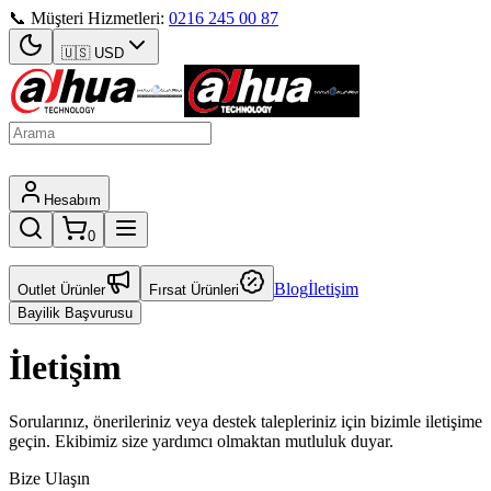
📞 Müşteri Hizmetleri:
0216 245 00 87
🇺🇸
USD
Hesabım
0
Blog
İletişim
Outlet Ürünler
Fırsat Ürünleri
Bayilik Başvurusu
İletişim
Sorularınız, önerileriniz veya destek talepleriniz için bizimle iletişime
geçin. Ekibimiz size yardımcı olmaktan mutluluk duyar.
Bize Ulaşın