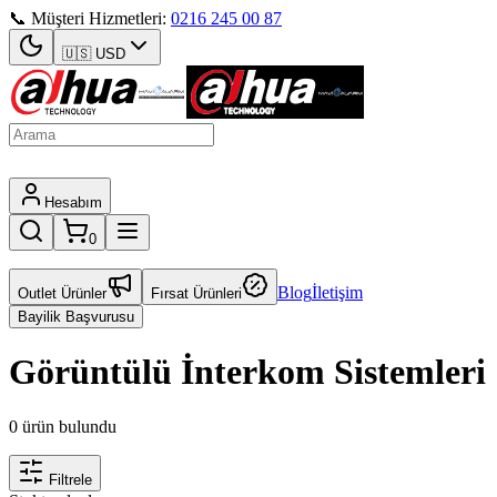
📞 Müşteri Hizmetleri:
0216 245 00 87
🇺🇸
USD
Hesabım
0
Blog
İletişim
Outlet Ürünler
Fırsat Ürünleri
Bayilik Başvurusu
Görüntülü İnterkom Sistemleri
0 ürün bulundu
Filtrele