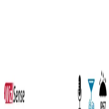
© 2025 Mavi Alarm Tüm hakları saklıdır.
Gizlilik Politikası
Kullanım
Şartları
Çerez Politikası
Güvenli Ödeme:
V
MC
AE
Ana Sayfa
Kategoriler
Blog